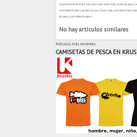
monofilamento black bass, trenzado black bass, nudos de pesca, nu
montajes de pesca, accesorios para black bass, camiseta black bass
de pesca, camisetes de pesca
No hay artículos similares
Artículos más recientes
CAMISETAS DE PESCA EN KRUS