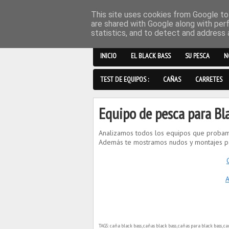
This site uses cookies from Google to 
are shared with Google along with per
statistics, and to detect and address 
INICIO
EL BLACK BASS
SU PESCA
N
TEST DE EQUIPOS :
CAÑAS
CARRETES
Equipo de pesca para Bl
Analizamos todos los equipos que probamos,
Además te mostramos nudos y montajes par
A
TAGS: caña black bass, cañas black bass, cañas para black bass, carr