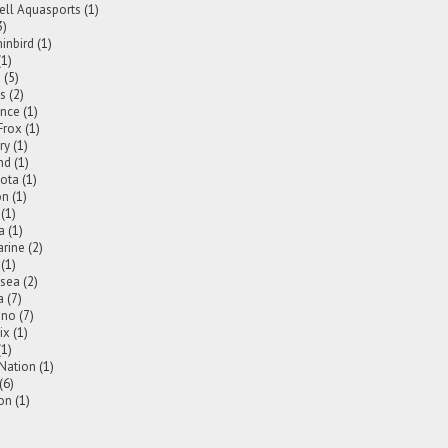
ell Aquasports
(1)
3)
nbird
(1)
(1)
a
(5)
is
(2)
nce
(1)
Frox
(1)
ry
(1)
nd
(1)
ota
(1)
on
(1)
(1)
a
(1)
rine
(2)
(1)
2sea
(2)
a
(7)
ano
(7)
ix
(1)
(1)
 Nation
(1)
(6)
on
(1)