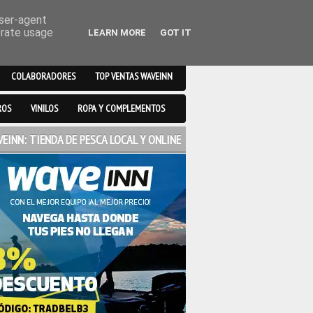
user-agent
erate usage
LEARN MORE
GOT IT
COLABORADORES
TOP VENTAS WAVEINN
ROS
VINILOS
ROPA Y COMPLEMENTOS
EINN: TIENDA DE PESCA LOCAL Y ONLINE