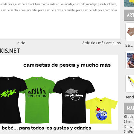
do de pesca, nudo para black bass, montajes de vinilos, montaje de vinilo, montajes para black bass,
, camisetas black bass, mochilas pesca, camiseta pesca, camisetas pesca, camiseta de pesca, camisetas
AR
Inicio
Artículos más antiguos
Ba...
KIS.NET
senci
MA
Black
Chine
Daiw
GoPr