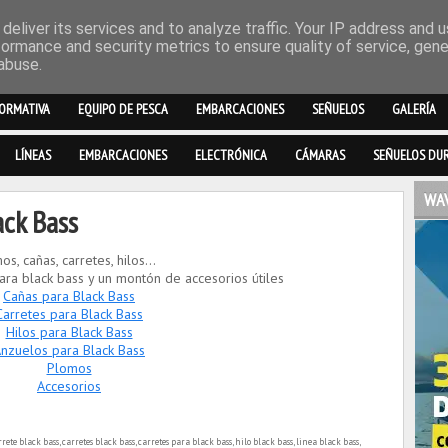
deliver its services and to analyze traffic. Your IP address and 
formance and security metrics to ensure quality of service, gen
abuse.
ORMATIVA
EQUIPO DE PESCA
EMBARCACIONES
SEÑUELOS
GALERÍA
LÍNEAS
EMBARCACIONES
ELECTRÓNICA
CÁMARAS
SEÑUELOS DU
WAV
ack Bass
 cañas, carretes, hilos...
a black bass y un montón de accesorios útiles
Cañas para Black Bass
Carretes para Black Bass
Hilos para Black Bass
nzuelos para Black Bass
Plomos
Accesorios
ete black bass, carretes black bass, carretes para black bass, hilo black bass, linea black bass,