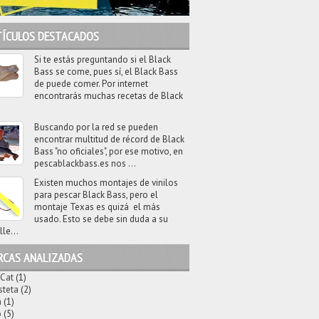
TÍCULOS DESTACADOS
Si te estás preguntando si el Black
Bass se come, pues sí, el Black Bass
de puede comer. Por internet
encontrarás muchas recetas de Black
Buscando por la red se pueden
encontrar multitud de récord de Black
Bass "no oficiales", por ese motivo, en
pescablackbass.es nos ...
Existen muchos montajes de vinilos
para pescar Black Bass, pero el
montaje Texas es quizá el más
usado. Esto se debe sin duda a su
lle...
RCAS ANALIZADAS
 Cat
(1)
steta
(2)
a
(1)
o
(5)