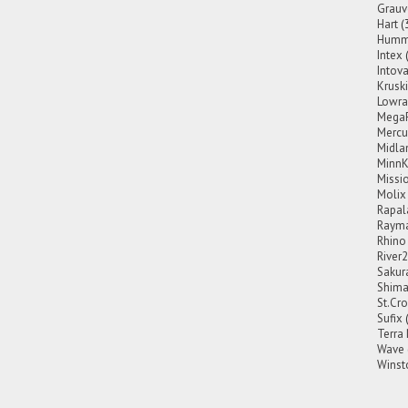
Grauv
Hart
(
Hummi
Intex
Intov
Krusk
Lowra
Mega
Mercu
Midla
MinnK
Missi
Molix
Rapal
Rayma
Rhino
River
Sakur
Shim
St.Cro
Sufix
Terra
Wave
Winst