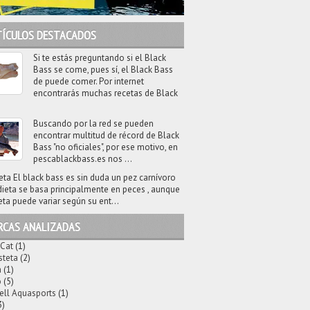
TÍCULOS DESTACADOS
Si te estás preguntando si el Black
Bass se come, pues sí, el Black Bass
de puede comer. Por internet
encontrarás muchas recetas de Black
Buscando por la red se pueden
encontrar multitud de récord de Black
Bass "no oficiales", por ese motivo, en
pescablackbass.es nos ...
eta El black bass es sin duda un pez carnívoro
dieta se basa principalmente en peces , aunque
eta puede variar según su ent...
RCAS ANALIZADAS
 Cat
(1)
steta
(2)
a
(1)
o
(5)
ell Aquasports
(1)
3)