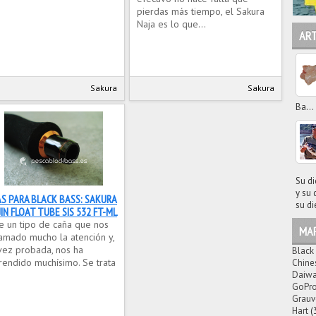
pierdas más tiempo, el Sakura
Naja es lo que...
AR
Sakura
Sakura
Ba...
Su di
y su 
S PARA BLACK BASS: SAKURA
su di
JIN FLOAT TUBE SIS 532 FT-ML
te un tipo de caña que nos
MA
lamado mucho la atención y,
vez probada, nos ha
Black
rendido muchísimo. Se trata
Chine
Daiw
GoPr
Grauv
Hart
(