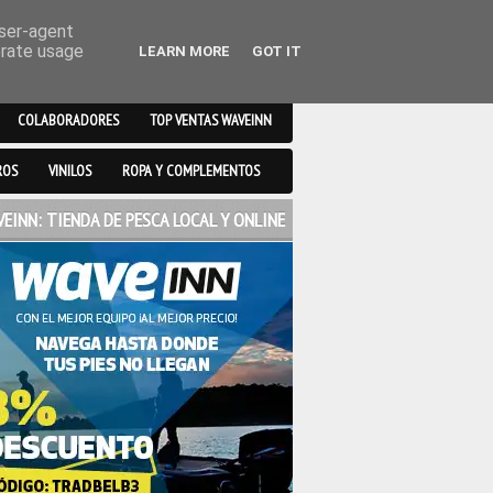
user-agent
erate usage
LEARN MORE
GOT IT
COLABORADORES
TOP VENTAS WAVEINN
ROS
VINILOS
ROPA Y COMPLEMENTOS
EINN: TIENDA DE PESCA LOCAL Y ONLINE