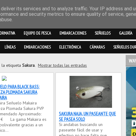
deliver its services and to analyze traffic. Your IP address and 
formance and security metrics to ensure quality of service, gen
abuse.
ORMATIVA
EQUIPO DE PESCA
EMBARCACIONES
SEÑUELOS
GALERÍA
LÍNEAS
EMBARCACIONES
ELECTRÓNICA
CÁMARAS
SEÑUELOS DU
WAV
 la etiqueta
Sakura
.
Mostrar todas las entradas
ELO PARA BLACK BASS:
ZA PLOMADA SAKURA
AIRA
ira Señuelo Makaira
za Plomada Sakura PVP
SAKURA NAJA, UN PASEANTE QUE
mendado Aproximado:
SE PASEA SOLO
3 € La gama Makaira es
Si andabas buscando un
apolivalente gracias a un
paseante fácil de usar y
co...
efectivo no hace falta que