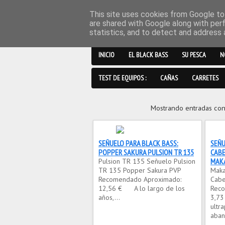
This site uses cookies from Google to 
are shared with Google along with per
statistics, and to detect and address 
INICIO
EL BLACK BASS
SU PESCA
N
TEST DE EQUIPOS :
CAÑAS
CARRETES
Mostrando entradas con
SEÑUELO PARA BLACK BASS:
SEÑU
POPPER SAKURA PULSION TR 135
CABE
MAK
Pulsion TR 135 Señuelo Pulsion
TR 135 Popper Sakura PVP
Maka
Recomendado Aproximado:
Cabe
12,56 € A lo largo de los
Reco
años,...
3,7
ultr
abani