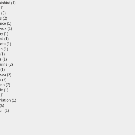
nbird
(1)
(1)
a
(5)
is
(2)
nce
(1)
Frox
(1)
ry
(1)
nd
(1)
ota
(1)
on
(1)
(1)
a
(1)
rine
(2)
(1)
2sea
(2)
a
(7)
ano
(7)
ix
(1)
(1)
 Nation
(1)
(6)
on
(1)