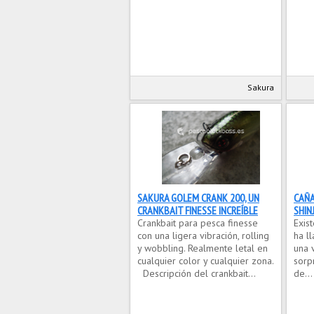
Sakura
SAKURA GOLEM CRANK 200, UN
CAÑA
CRANKBAIT FINESSE INCREÍBLE
SHIN
Crankbait para pesca finesse
Exis
con una ligera vibración, rolling
ha l
y wobbling. Realmente letal en
una 
cualquier color y cualquier zona.
sorp
Descripción del crankbait...
de...