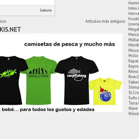
Hummi
Intex
Sakura
Intov
Krusk
icio
Artículos más antiguos
Lowra
KIS.NET
Mega
Mercu
Midla
MinnK
Missi
Molix
Rapal
Rayma
Rhino
River
Sakur
Shim
St.Cro
Sufix
Terra
Wave
Winst