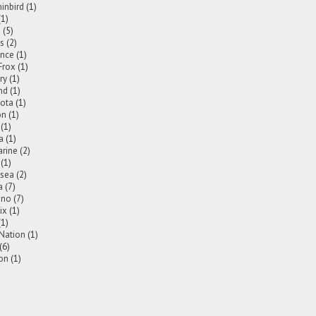
nbird
(1)
(1)
a
(5)
is
(2)
nce
(1)
Frox
(1)
ry
(1)
nd
(1)
ota
(1)
on
(1)
(1)
a
(1)
rine
(2)
(1)
2sea
(2)
a
(7)
ano
(7)
ix
(1)
(1)
 Nation
(1)
(6)
on
(1)