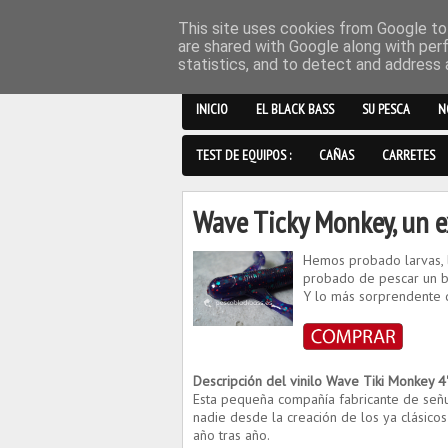
This site uses cookies from Google to 
are shared with Google along with per
statistics, and to detect and address 
INICIO
EL BLACK BASS
SU PESCA
N
TEST DE EQUIPOS :
CAÑAS
CARRETES
Wave Ticky Monkey, un e
Hemos probado larvas, l
probado de pescar un b
Y lo más sorprendente 
Descripción del vinilo Wave Tiki Monkey 
Esta pequeña compañía fabricante de señue
nadie desde la creación de los ya clásicos
año tras año.