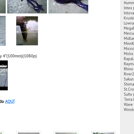
Hummi
Intex
Intov
Krusk
Lowra
Mega
Mercu
Midla
MinnK
Missi
Molix
ey 4"(100mm)
(1080p)
Rapal
Rayma
Rhino
River
Sakur
Shim
St.Cro
Sufix
Terra
ndo
AQUÍ
Wave
Winst