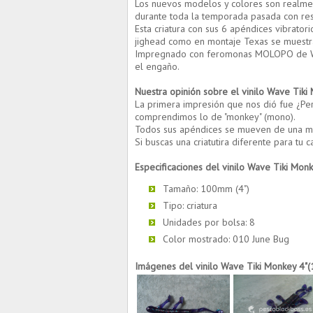
Los nuevos modelos y colores son realmen
durante toda la temporada pasada con resu
Esta criatura con sus 6 apéndices vibrator
jighead como en montaje Texas se muestra
Impregnado con feromonas MOLOPO de Wave
el engaño.
Nuestra opinión sobre el vinilo Wave
Tiki
La primera impresión que nos dió fue ¿Per
comprendimos lo de "monkey" (mono).
Todos sus apéndices se mueven de una man
Si buscas una criatutira diferente para tu c
Especificaciones del vinilo Wave
Tiki Mon
Tamaño: 100mm (4")
Tipo: criatura
Unidades por bolsa: 8
Color mostrado: 010 June Bug
Imágenes del vinilo Wave
Tiki Monkey 4"