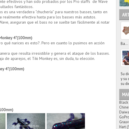
te efectivos y han sido probados por los Pro staffs de Wave
ltados fantásticos.
ios es una verdadera “chuchería” para nuestros basses, tanto en
AR
 realmente efectiva hasta para los basses más astutos.
, aseguran que el bass no se suelte tan fácilmente al notar
 Monkey 4"(100mm)
o qué narices es esto?. Pero en cuanto lo pusimos en acción
Ba...
era que resulta irresistible y genera el ataque de los basses.
aja de aparejos, el Tiki Monkey es, sin duda, tu elección.
key 4"(100mm)
Su di
y su 
su di
MA
Black
Chine
(100mm)
Daiw
GoPr
Grauv
Hart
(