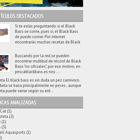
TÍCULOS DESTACADOS
Si te estás preguntando si el Black
Bass se come, pues sí, el Black Bass
de puede comer. Por internet
encontrarás muchas recetas de Black
Buscando por la red se pueden
encontrar multitud de récord de Black
Bass "no oficiales", por ese motivo, en
pescablackbass.es nos ...
eta El black bass es sin duda un pez carnívoro
dieta se basa principalmente en peces , aunque
eta puede variar según su ent...
RCAS ANALIZADAS
 Cat
(1)
steta
(2)
a
(1)
o
(5)
ell Aquasports
(1)
3)