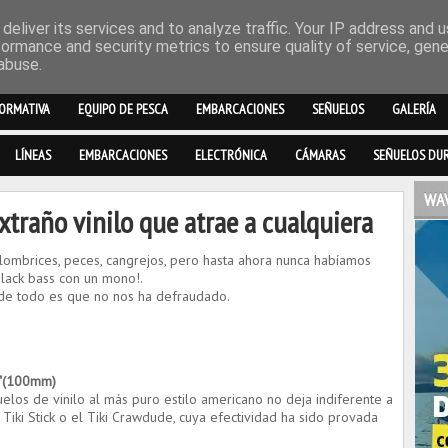
deliver its services and to analyze traffic. Your IP address and 
formance and security metrics to ensure quality of service, gen
abuse.
ORMATIVA
EQUIPO DE PESCA
EMBARCACIONES
SEÑUELOS
GALERÍA
LÍNEAS
EMBARCACIONES
ELECTRÓNICA
CÁMARAS
SEÑUELOS DU
WAV
xtraño vinilo que atrae a cualquiera
ombrices, peces, cangrejos, pero hasta ahora nunca habíamos
lack bass con un mono!.
de todo es que no nos ha defraudado.
4"(100mm)
los de vinilo al más puro estilo americano no deja indiferente a
 Tiki Stick o el Tiki Crawdude, cuya efectividad ha sido provada