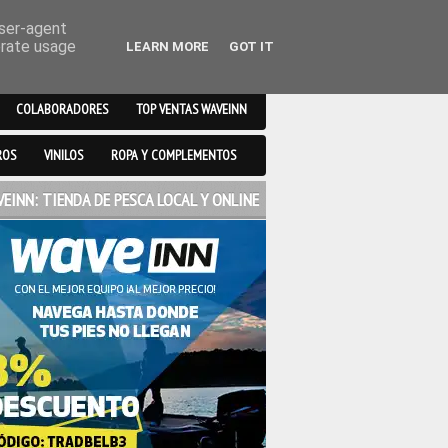
user-agent
erate usage
LEARN MORE
GOT IT
COLABORADORES
TOP VENTAS WAVEINN
ROS
VINILOS
ROPA Y COMPLEMENTOS
EINN: TIENDA DE PESCA LOCAL Y ONLINE