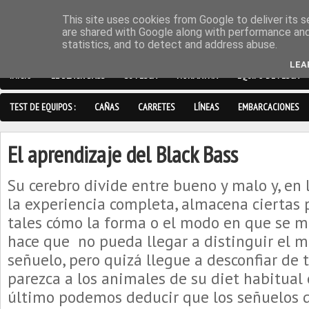
This site uses cookies from Google to deliver its s
are shared with Google along with performance and 
statistics, and to detect and address abuse.
LEA
INICIO
EL BLACK BASS
SU PESCA
NORMATIVA
EQUIPO DE PESCA
TEST DE EQUIPOS :
CAÑAS
CARRETES
LÍNEAS
EMBARCACIONES
El aprendizaje del Black Bass
Su cerebro divide entre bueno y malo y, en
la experiencia completa, almacena ciertas p
tales cómo la forma o el modo en que se mo
hace que no pueda llegar a distinguir el 
señuelo, pero quizá llegue a desconfiar de 
parezca a los animales de su diet habitual 
último podemos deducir que los señuelos d