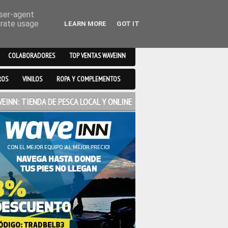
user-agent
erate usage
LEARN MORE
GOT IT
COLABORADORES
TOP VENTAS WAVEINN
ROS
VINILOS
ROPA Y COMPLEMENTOS
EINN: TIENDA DE PESCA LOCAL Y ONLINE