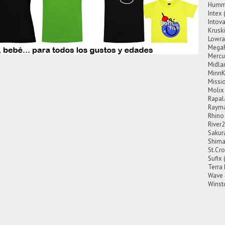
Hummi
Intex
Intov
Krusk
Lowra
Mega
Mercu
Midla
MinnK
Missi
Molix
Rapal
Rayma
Rhino
River
Sakur
Shim
St.Cro
Sufix
Terra
Wave
Winst