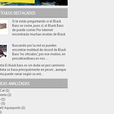
TÍCULOS DESTACADOS
Si te estás preguntando si el Black
Bass se come, pues sí, el Black Bass
de puede comer. Por internet
encontrarás muchas recetas de Black
Buscando por la red se pueden
encontrar multitud de récord de Black
Bass "no oficiales", por ese motivo, en
pescablackbass.es nos ...
eta El black bass es sin duda un pez carnívoro
dieta se basa principalmente en peces , aunque
eta puede variar según su ent...
RCAS ANALIZADAS
 Cat
(1)
steta
(2)
a
(1)
o
(5)
ell Aquasports
(1)
3)