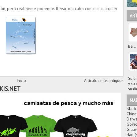
ción, pero realmente podemos llevarlo a cabo con casi cualquier
AR
Ba...
Su di
Inicio
Artículos más antiguos
y su 
KIS.NET
su di
MA
Black
Chine
Daiw
GoPr
Grauv
Hart
(