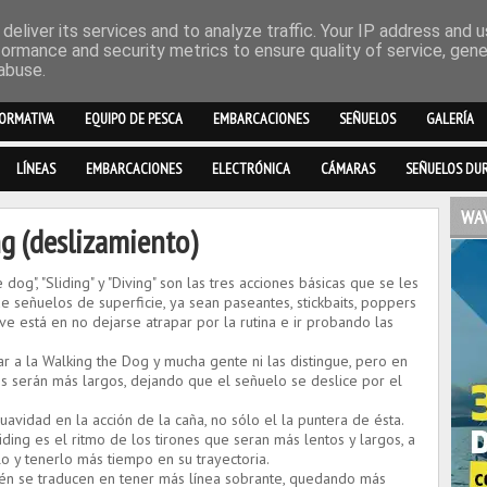
deliver its services and to analyze traffic. Your IP address and 
formance and security metrics to ensure quality of service, gen
abuse.
ORMATIVA
EQUIPO DE PESCA
EMBARCACIONES
SEÑUELOS
GALERÍA
LÍNEAS
EMBARCACIONES
ELECTRÓNICA
CÁMARAS
SEÑUELOS DU
WAV
ng (deslizamiento)
he dog
", "
Sliding
" y "
Diving"
son las tres acciones
básicas que
se les
e señuelos de superficie, ya sean
paseantes, stickbaits, poppers
ve está en no dejarse atrapar por la rutina e ir probando las
ar a la Walking the Dog y mucha gente ni las distingue, pero en
s serán más largos, dejando que el señuelo se deslice por el
uavidad en la acción de la caña, no sólo el la puntera de ésta.
iding es el ritmo de los tirones que seran más lentos y largos, a
lo y tenerlo más tiempo en su trayectoria.
bién se traducen en tener más línea sobrante, quedando más