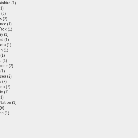
nbird
(1)
(1)
a
(5)
is
(2)
nce
(1)
Frox
(1)
ry
(1)
nd
(1)
ota
(1)
on
(1)
(1)
a
(1)
rine
(2)
(1)
2sea
(2)
a
(7)
ano
(7)
ix
(1)
(1)
 Nation
(1)
(6)
on
(1)