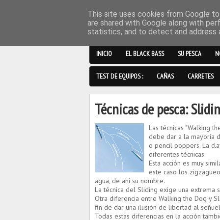
This site uses cookies from Google to 
are shared with Google along with per
statistics, and to detect and address 
INICIO
EL BLACK BASS
SU PESCA
N
TEST DE EQUIPOS :
CAÑAS
CARRETES
Técnicas de pesca: Slidi
Las técnicas "Walking t
debe dar a l
a mayoría d
o pencil poppers
.
La cla
diferentes técnicas.
Esta acción es muy simil
este caso los zigzagueo
agua, de ahí su nombre.
La técnica del Sliding exige una extrema s
Otra diferencia entre Walking the Dog y Sl
fin de dar una ilusión de libertad al señue
Todas estas diferencias en la acción tam