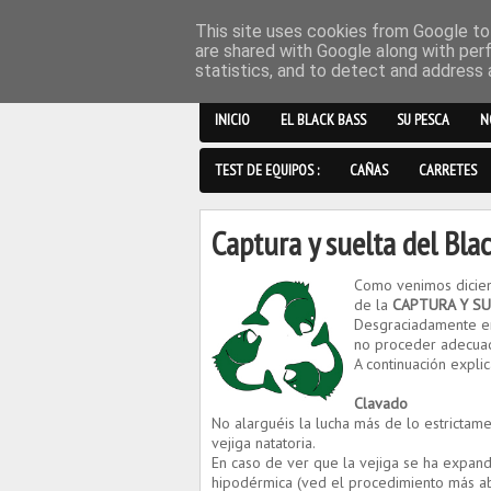
This site uses cookies from Google to 
are shared with Google along with per
statistics, and to detect and address 
INICIO
EL BLACK BASS
SU PESCA
N
TEST DE EQUIPOS :
CAÑAS
CARRETES
Captura y suelta del Bla
Como venimos dicien
de la
CAPTURA Y SU
Desgraciadamente en
no proceder adecuad
A continuación expli
Clavado
No alarguéis la lucha más de lo estrictame
vejiga natatoria.
En caso de ver que la vejiga se ha expa
hipodérmica (ved el procedimiento más ab