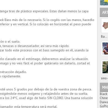
ntenga tiras de plástico especiales. Estas dañan menos la capa
AR
ck Bass más de lo necesario. Si lo cogéis con las manos, hacedlo
ferior y en vertical. Si lo colocáis en horizontal el peso puede
Ba...
ón o el suelo.
s, tenazas o desanzuelador, así sera más rápido.
izar todo este proceso con el bass sumegido en él, usando la
elo clavado en el estómago, deberemos analizar la situación.
mago y no veis fácil el poder quitárselo sin dañarlo, cortad el
extracción dejadlo.
o rápidamente.
sino 
MA
sté unos 5 grados por debajo de la de vuestra zona de pesca.
 exigiéndole menos oxígeno y relajándolo antes de su suelta.
Black
era los 24ºC, usad algo de hielo SIN CLORO. Una buena solución
Chine
Daiw
GoPr
igenador esta temperatura será mortal.