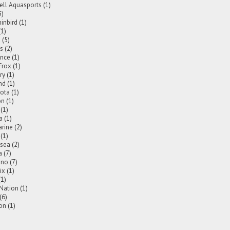
ell Aquasports
(1)
3)
nbird
(1)
(1)
a
(5)
is
(2)
nce
(1)
Frox
(1)
ry
(1)
nd
(1)
ota
(1)
on
(1)
(1)
a
(1)
rine
(2)
(1)
2sea
(2)
a
(7)
ano
(7)
ix
(1)
(1)
 Nation
(1)
(6)
on
(1)