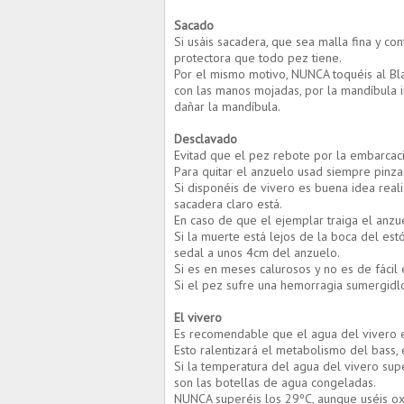
S
acado
Si usáis sacadera, que sea malla fina y co
protectora que todo pez tiene.
Por el mismo motivo, NUNCA toquéis al Bla
con las manos mojadas, por la mandíbula in
dañar la mandíbula.
Desclavado
Evitad que el pez rebote por la embarcaci
Para quitar el anzuelo usad siempre pinza
Si disponéis de vivero es buena idea real
sacadera claro está.
En caso de que el ejemplar traiga el anzu
Si la muerte está lejos de la boca del estó
sedal a unos 4cm del anzuelo.
Si es en meses calurosos y no es de fácil 
Si el pez sufre una hemorragia sumergidl
El vivero
Es recomendable que el agua del vivero e
Esto ralentizará el metabolismo del bass,
Si la temperatura del agua del vivero sup
son las botellas de agua congeladas.
NUNCA superéis los 29ºC, aunque uséis ox