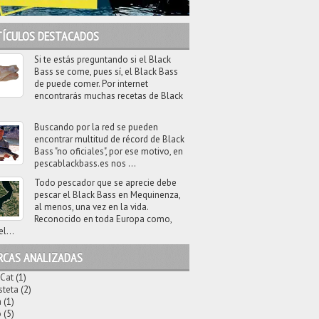
TÍCULOS DESTACADOS
Si te estás preguntando si el Black
Bass se come, pues sí, el Black Bass
de puede comer. Por internet
encontrarás muchas recetas de Black
Buscando por la red se pueden
encontrar multitud de récord de Black
Bass "no oficiales", por ese motivo, en
pescablackbass.es nos ...
Todo pescador que se aprecie debe
pescar el Black Bass en Mequinenza,
al menos, una vez en la vida.
Reconocido en toda Europa como,
el...
RCAS ANALIZADAS
 Cat
(1)
steta
(2)
a
(1)
o
(5)