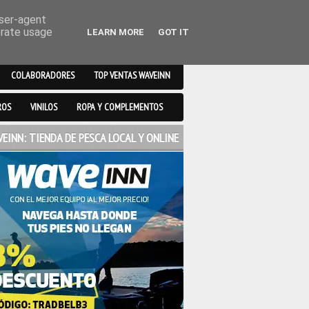
user-agent
erate usage
LEARN MORE
GOT IT
COLABORADORES
TOP VENTAS WAVEINN
ROS
VINILOS
ROPA Y COMPLEMENTOS
EINN: TIENDA DE PESCA LOCAL Y ONLINE