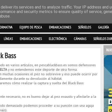
deliver its services and to analyze traffic. Your IP address and 
formance and security metrics to ensure quality of service, gen
abuse.
ORMATIVA
EQUIPO DE PESCA
EMBARCACIONES
SEÑUELOS
GALERÍA
LÍNEAS
EMBARCACIONES
ELECTRÓNICA
CÁMARAS
SEÑUELOS DU
WAV
ck Bass
do en varios artículos, en pescablackbass.es somos defensores
ELTA
y no entendemos este deporte de otra forma.
 muchas ocasiones el pez no sobrevive y eso puede ocurrir por
amente durante su devolución al hábitat.
caremos cómo realizar la captura y suelta del Black Bass:
nte necesario, no es bueno dejar al pez exausto y afectarle a la
ndido demasiado podemos proceder a su punción con una aguja
ajo).