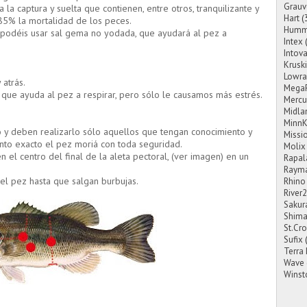
Grauv
la captura y suelta que contienen, entre otros, tranquilizante y
Hart
(
 85% la mortalidad de los peces.
Hummi
 podéis usar sal gema no yodada, que ayudará al pez a
Intex
Intov
Krusk
Lowra
atrás.
Mega
 que ayuda al pez a respirar, pero sólo le causamos más estrés.
Mercu
Midla
MinnK
 y deben realizarlo sólo aquellos que tengan conocimiento y
Missi
nto exacto el pez moriá con toda seguridad.
Molix
n el centro del final de la aleta pectoral, (ver imagen) en un
Rapal
Rayma
del pez hasta que salgan burbujas.
Rhino
River
Sakur
Shim
St.Cro
Sufix
Terra
Wave
Winst