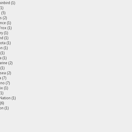
nbird
(1)
(1)
a
(5)
is
(2)
nce
(1)
Frox
(1)
ry
(1)
nd
(1)
ota
(1)
on
(1)
(1)
a
(1)
rine
(2)
(1)
2sea
(2)
a
(7)
ano
(7)
ix
(1)
(1)
 Nation
(1)
(6)
on
(1)