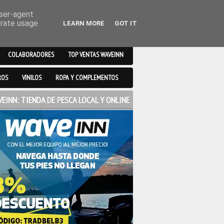
user-agent
erate usage
LEARN MORE
GOT IT
COLABORADORES
TOP VENTAS WAVEINN
ROS
VINILOS
ROPA Y COMPLEMENTOS
EINN: TIENDA DE PESCA LOCAL Y ONLINE