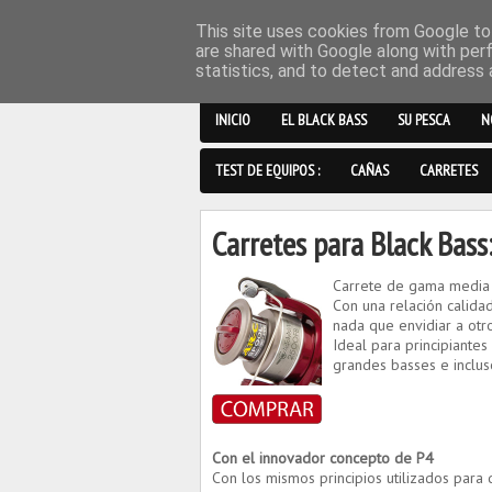
This site uses cookies from Google to 
are shared with Google along with per
statistics, and to detect and address 
INICIO
EL BLACK BASS
SU PESCA
N
TEST DE EQUIPOS :
CAÑAS
CARRETES
Carretes para Black Bas
Carrete de gama media
Con una relación calidad
nada que envidiar a otr
Ideal para principiante
grandes basses e inclus
Con el innovador concepto de P4
Con los mismos principios utilizados para 