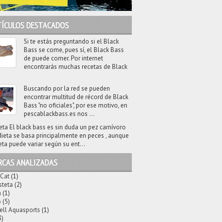
TÍCULOS DESTACADOS
Si te estás preguntando si el Black
Bass se come, pues sí, el Black Bass
de puede comer. Por internet
encontrarás muchas recetas de Black
Buscando por la red se pueden
encontrar multitud de récord de Black
Bass "no oficiales", por ese motivo, en
pescablackbass.es nos ...
eta El black bass es sin duda un pez carnívoro
dieta se basa principalmente en peces , aunque
eta puede variar según su ent...
RCAS ANALIZADAS
 Cat
(1)
steta
(2)
a
(1)
o
(5)
ell Aquasports
(1)
3)