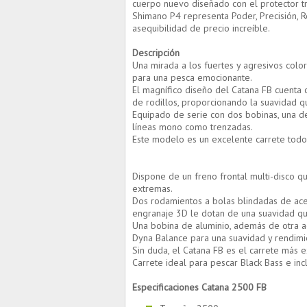
cuerpo nuevo diseñado con el protector t
Shimano P4 representa Poder, Precisión, Re
asequibilidad de precio increíble.
Descripción
Una mirada a los fuertes y agresivos color
para una pesca emocionante.
El magnífico diseño del Catana FB cuenta 
de rodillos, proporcionando la suavidad 
Equipado de serie con dos bobinas, una de 
líneas mono como trenzadas.
Este modelo es un excelente carrete todo 
Dispone de un freno frontal multi-disco q
extremas.
Dos rodamientos a bolas blindadas de ace
engranaje 3D le dotan de una suavidad q
Una bobina de aluminio, además de otra ad
Dyna Balance para una suavidad y rendimie
Sin duda, el Catana FB es el carrete más 
Carrete ideal para pescar Black Bass e inc
Especificaciones Catana 2500 FB