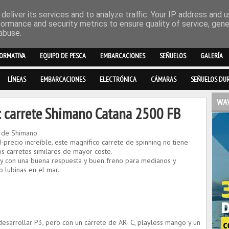
deliver its services and to analyze traffic. Your IP address and 
formance and security metrics to ensure quality of service, gen
abuse.
ORMATIVA
EQUIPO DE PESCA
EMBARCACIONES
SEÑUELOS
GALERÍA
LÍNEAS
EMBARCACIONES
ELECTRÓNICA
CÁMARAS
SEÑUELOS DU
WAV
s: carrete Shimano Catana 2500 FB
 de Shimano.
-precio increíble, este magnífico carrete de spinning no tiene
os carretes similares de mayor coste.
s y con una buena respuesta y buen freno para medianos y
o lubinas en el mar.
desarrollar P3, pero con un carrete de AR- C, playless mango y un