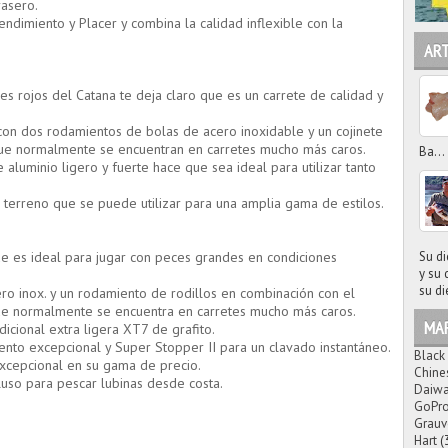
rasero.
ndimiento y Placer y combina la calidad inflexible con la
AR
es rojos del Catana te deja claro que es un carrete de calidad y
con dos rodamientos de bolas de acero inoxidable y un cojinete
que normalmente se encuentran en carretes mucho más caros.
Ba...
aluminio ligero y fuerte hace que sea ideal para utilizar tanto
terreno que se puede utilizar para una amplia gama de estilos.
ue es ideal para jugar con peces grandes en condiciones
Su di
y su 
su di
ro inox. y un rodamiento de rodillos en combinación con el
ue normalmente se encuentra en carretes mucho más caros.
MA
icional extra ligera XT7 de grafito.
nto excepcional y Super Stopper II para un clavado instantáneo.
Black
excepcional en su gama de precio.
Chine
luso para pescar lubinas desde costa.
Daiw
GoPr
Grauv
Hart
(