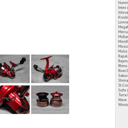
Hummi
Intex
Intov
Krusk
Lowra
Mega
Mercu
Midla
MinnK
Missi
Molix
Rapal
Rayma
Rhino
River
Sakur
Shim
St.Cro
Sufix
Terra
Wave
Winst