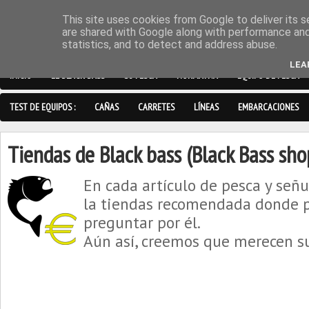
This site uses cookies from Google to deliver its s
are shared with Google along with performance and 
statistics, and to detect and address abuse.
LEA
INICIO
EL BLACK BASS
SU PESCA
NORMATIVA
EQUIPO DE PESCA
TEST DE EQUIPOS :
CAÑAS
CARRETES
LÍNEAS
EMBARCACIONES
Tiendas de Black bass (Black Bass sho
En cada artículo de pesca y señ
la tiendas recomendada donde p
preguntar por él.
Aún así, creemos que merecen s